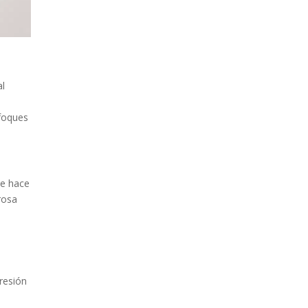
al
nfoques
ue hace
rosa
resión