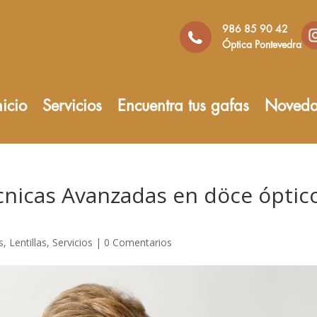
986 85 90 42
Óptica Pontevedra
nicio
Servicios
Encuentra tus gafas
Noveda
cnicas Avanzadas en döce óptic
s
,
Lentillas
,
Servicios
|
0 Comentarios