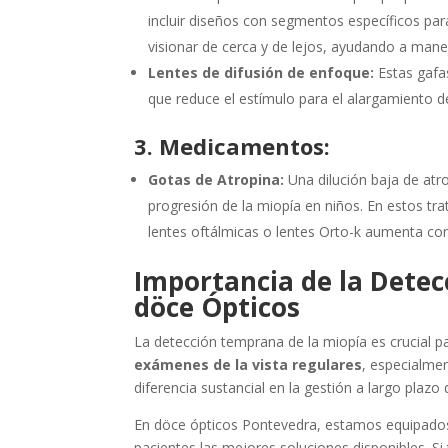
incluir diseños con segmentos específicos par
visionar de cerca y de lejos, ayudando a manej
Lentes de difusión de enfoque:
Estas gafas
que reduce el estímulo para el alargamiento de
3. Medicamentos:
Gotas de Atropina:
Una dilución baja de atr
progresión de la miopía en niños. En estos tra
lentes oftálmicas o lentes Orto-k aumenta con
Importancia de la Detec
döce Ópticos
La detección temprana de la miopía es crucial p
exámenes de la vista regulares
, especialme
diferencia sustancial en la gestión a largo plazo 
En döce ópticos Pontevedra, estamos equipados
pacientes las mejores soluciones disponibles. Si 