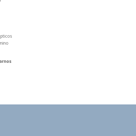
ópticos
mino
arnos