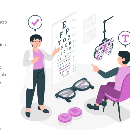
acto
ión
:
opía
e
n