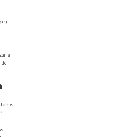
nera
zar la
n de
n
ndamos
na
os
r