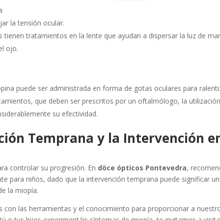
a
ar la tensión ocular.
 tienen tratamientos en la lente que ayudan a dispersar la luz de ma
l ojo.
opina puede ser administrada en forma de gotas oculares para ralenti
tamientos, que deben ser prescritos por un oftalmólogo, la utilizació
siderablemente su efectividad.
ción Temprana y la Intervención e
ara controlar su progresión. En
döce ópticos Pontevedra
, recome
nte para niños, dado que la intervención temprana puede significar u
de la miopía.
 con las herramientas y el conocimiento para proporcionar a nuestr
tú o tus hijos experimentáis síntomas de miopía, te invitamos a visita